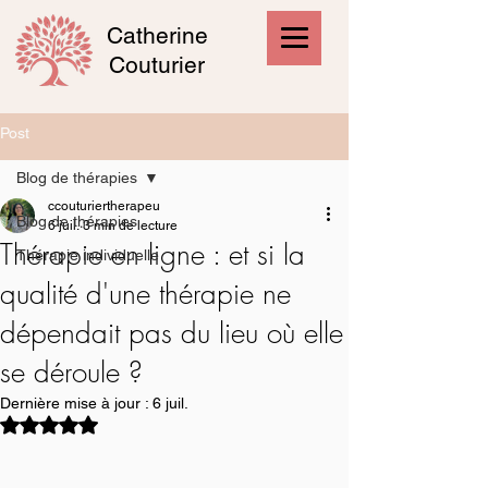
Catherine
Couturier
Post
Blog de thérapies
ccouturiertherapeu
Blog de thérapies
6 juil.
3 min de lecture
Thérapie en ligne : et si la
Thérapie individuelle
qualité d'une thérapie ne
dépendait pas du lieu où elle
se déroule ?
Dernière mise à jour :
6 juil.
Noté NaN étoiles sur 5.