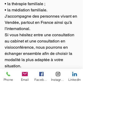
• la thérapie familiale ;
• la médiation familiale.
J'accompagne des personnes vivant en 
Vendée, partout en France ainsi qu'à 
l'international.
Si vous hésitez entre une consultation 
au cabinet et une consultation en 
visioconférence, nous pourrons en 
échanger ensemble afin de choisir la 
modalité la plus adaptée à votre 
situation.
Parce que ce qui fait la qualité d'une 
thérapie n'est pas le lieu où elle se 
Phone
Email
Facebook
Instagram
LinkedIn
déroule.
C'est la qualité de la relation qui s'y 
construit.
La distance peut séparer les lieux. Elle 
ne sépare jamais la relation 
thérapeutique.