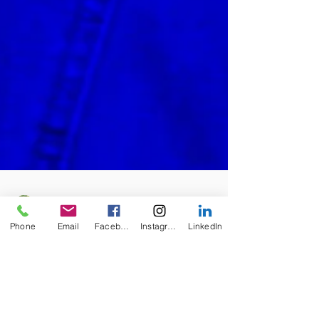
Phone
Email
Facebook
Instagram
LinkedIn
ccouturiertherapeu
13 juil.
3 min de lecture
Thérapie individuelle
Trouble anxieux généralisé (TAG) :