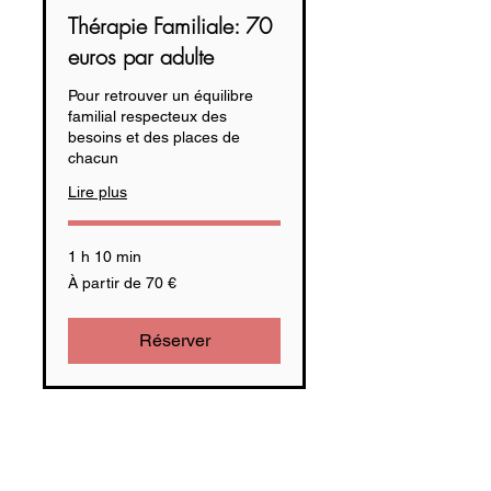
Thérapie Familiale: 70
euros par adulte
Pour retrouver un équilibre
familial respecteux des
besoins et des places de
chacun
Lire plus
1 h 10 min
À
À partir de 70 €
partir
de
70
euros
Réserver