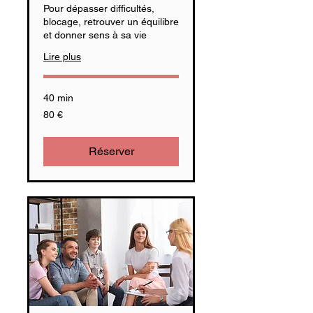
Pour dépasser difficultés,
blocage, retrouver un équilibre
et donner sens à sa vie
Lire plus
40 min
80
80 €
euros
Réserver