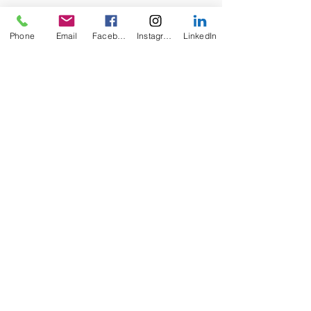
Phone
Email
Facebook
Instagram
LinkedIn
Catherine Couturier
Thérapeute de Couple, de la
Famille, de l'Individu
Médiatrice Familiale D.E
Adresse: 4 Place François Mitterrand
85000 La Roche sur Yon
​Tél :
06 30 79 39 00
Mail :
ccmediation.therapeute@gmail.com
N° de SIRET
947456075
Site internet 2025
Catherine Couturier sous
Copyright
©
Politique de confidentialité
Mentions légales